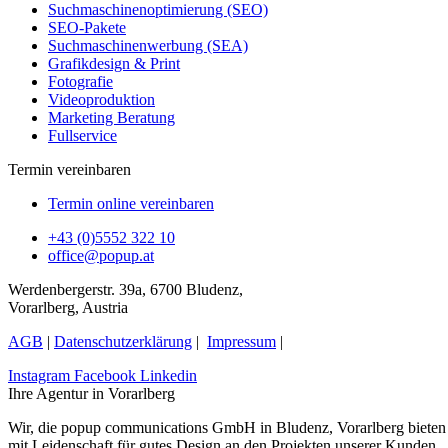
Suchmaschinenoptimierung (SEO)
SEO-Pakete
Suchmaschinenwerbung (SEA)
Grafikdesign & Print
Fotografie
Videoproduktion
Marketing Beratung
Fullservice
Termin vereinbaren
Termin online vereinbaren
+43 (0)5552 322 10
office@popup.at
Werdenbergerstr. 39a, 6700 Bludenz,
Vorarlberg, Austria
AGB
|
Datenschutzerklärung
|
Impressum
|
Instagram
Facebook
Linkedin
Ihre Agentur in Vorarlberg
Wir, die popup communications GmbH in Bludenz, Vorarlberg bieten e
mit Leidenschaft für gutes Design an den Projekten unserer Kunden.