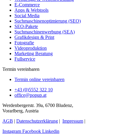
E-Commerce
Apps & Webtools
Social Media
Suchmaschinenoptimierung (SEO)
SEO-Pakete
Suchmaschinenwerbung (SEA)
Grafikdesign & Print
Fotografie
Videoproduktion
Marketing Beratung
Fullservice
Termin vereinbaren
Termin online vereinbaren
+43 (0)5552 322 10
office@popup.at
Werdenbergerstr. 39a, 6700 Bludenz,
Vorarlberg, Austria
AGB
|
Datenschutzerklärung
|
Impressum
|
Instagram
Facebook
Linkedin