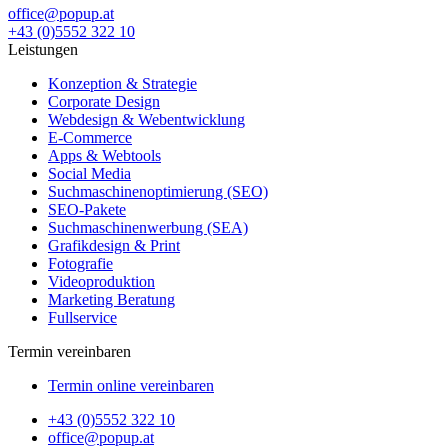
office@popup.at
+43 (0)5552 322 10
Leistungen
Konzeption & Strategie
Corporate Design
Webdesign & Webentwicklung
E-Commerce
Apps & Webtools
Social Media
Suchmaschinenoptimierung (SEO)
SEO-Pakete
Suchmaschinenwerbung (SEA)
Grafikdesign & Print
Fotografie
Videoproduktion
Marketing Beratung
Fullservice
Termin vereinbaren
Termin online vereinbaren
+43 (0)5552 322 10
office@popup.at